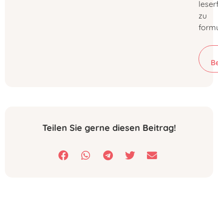
leser
zu
formu
B
Teilen Sie gerne diesen Beitrag!