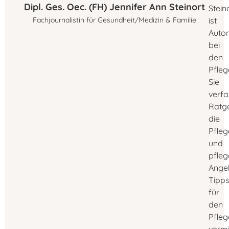
Dipl. Ges. Oec. (FH) Jennifer Ann Steinort
Stein
Fachjournalistin für Gesundheit/Medizin & Familie
ist
Autor
bei
den
Pfleg
Sie
verfa
Ratg
die
Pfleg
und
pfle
Ange
Tipp
für
den
Pfleg