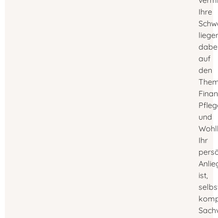
vermi
Ihre
Schw
liege
dabe
auf
den
The
Finan
Pfle
und
Wohl
Ihr
persö
Anlie
ist,
selbs
komp
Sachv