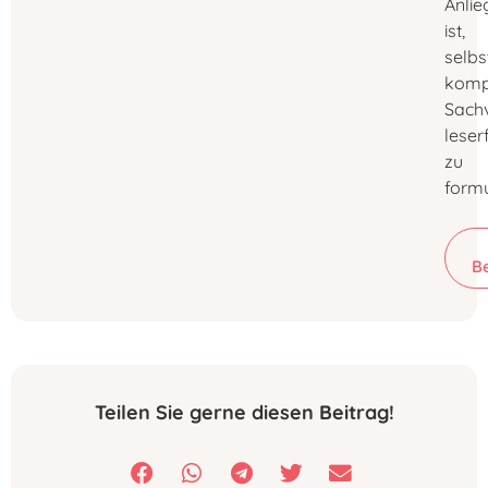
Anlie
ist,
selbs
komp
Sachv
leser
zu
formu
B
Teilen Sie gerne diesen Beitrag!