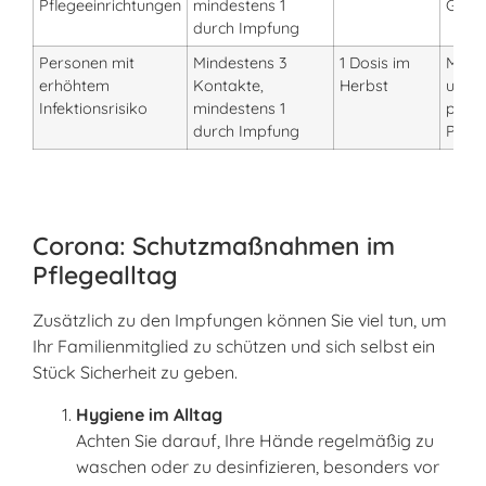
Pflegeeinrichtungen
mindestens 1
Grup
durch Impfung
Personen mit
Mindestens 3
1 Dosis im
Mediz
erhöhtem
Kontakte,
Herbst
und
Infektionsrisiko
mindestens 1
pfleg
durch Impfung
Perso
Corona: Schutzmaßnahmen im
Pflegealltag
Zusätzlich zu den Impfungen können Sie viel tun, um
Ihr Familienmitglied zu schützen und sich selbst ein
Stück Sicherheit zu geben.
Hygiene im Alltag
Achten Sie darauf, Ihre Hände regelmäßig zu
waschen oder zu desinfizieren, besonders vor