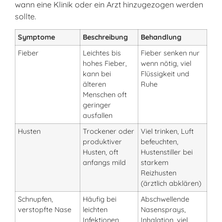
wann eine Klinik oder ein Arzt hinzugezogen werden
sollte.
Symptome
Beschreibung
Behandlung
Fieber
Leichtes bis
Fieber senken nur
hohes Fieber,
wenn nötig, viel
kann bei
Flüssigkeit und
älteren
Ruhe
Menschen oft
geringer
ausfallen
Husten
Trockener oder
Viel trinken, Luft
produktiver
befeuchten,
Husten, oft
Hustenstiller bei
anfangs mild
starkem
Reizhusten
(ärztlich abklären)
Schnupfen,
Häufig bei
Abschwellende
verstopfte Nase
leichten
Nasensprays,
Infektionen,
Inhalation, viel