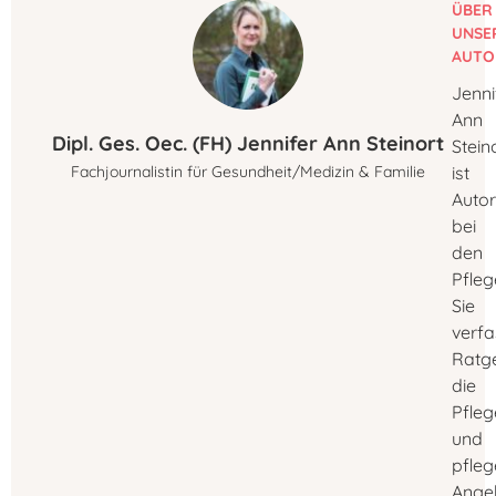
ÜBER
UNSE
AUTO
Jenni
Ann
Dipl. Ges. Oec. (FH) Jennifer Ann Steinort
Stein
Fachjournalistin für Gesundheit/Medizin & Familie
ist
Autor
bei
den
Pfleg
Sie
verfa
Ratg
die
Pfleg
und
pfle
Ange