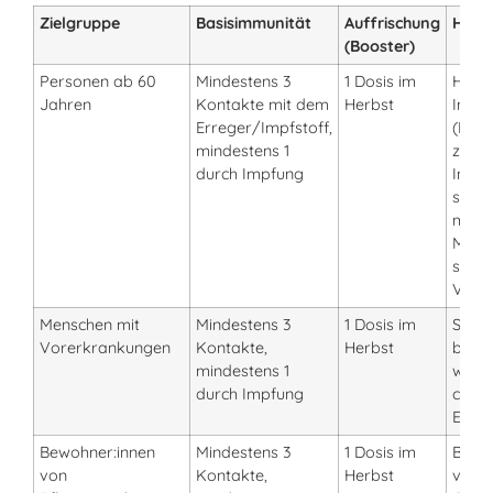
Zielgruppe
Basisimmunität
Auffrischung
Hinwe
(Booster)
Personen ab 60
Mindestens 3
1 Dosis im
Hybr
Jahren
Kontakte mit dem
Herbst
Immu
Erreger/Impfstoff,
(Impf
mindestens 1
zurüc
durch Impfung
Infek
schüt
minde
Mona
schw
Verlä
Menschen mit
Mindestens 3
1 Dosis im
Schut
Vorerkrankungen
Kontakte,
Herbst
beso
mindestens 1
wicht
durch Impfung
chron
Erkr
Bewohner:innen
Mindestens 3
1 Dosis im
Beso
von
Kontakte,
Herbst
vulne