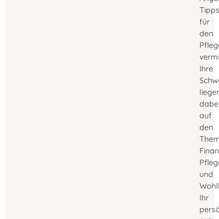
Tipp
für
den
Pfleg
vermi
Ihre
Schw
liege
dabe
auf
den
The
Finan
Pfle
und
Wohl
Ihr
persö