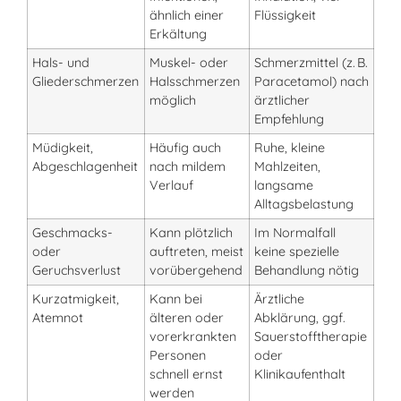
ähnlich einer
Flüssigkeit
Erkältung
Hals- und
Muskel- oder
Schmerzmittel (z. B.
Gliederschmerzen
Halsschmerzen
Paracetamol) nach
möglich
ärztlicher
Empfehlung
Müdigkeit,
Häufig auch
Ruhe, kleine
Abgeschlagenheit
nach mildem
Mahlzeiten,
Verlauf
langsame
Alltagsbelastung
Geschmacks-
Kann plötzlich
Im Normalfall
oder
auftreten, meist
keine spezielle
Geruchsverlust
vorübergehend
Behandlung nötig
Kurzatmigkeit,
Kann bei
Ärztliche
Atemnot
älteren oder
Abklärung, ggf.
vorerkrankten
Sauerstofftherapie
Personen
oder
schnell ernst
Klinikaufenthalt
werden