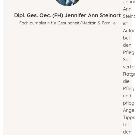
Jenni
Ann
Dipl. Ges. Oec. (FH) Jennifer Ann Steinort
Stein
Fachjournalistin für Gesundheit/Medizin & Familie
ist
Autor
bei
den
Pfleg
Sie
verfa
Ratg
die
Pfleg
und
pfle
Ange
Tipp
für
den