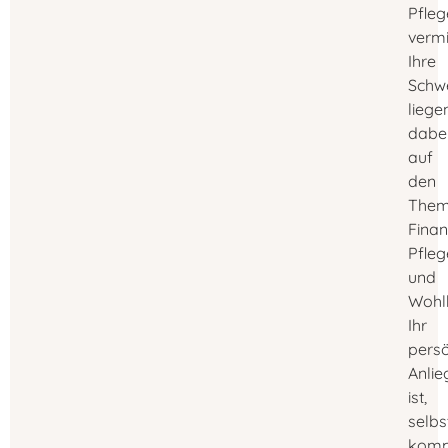
Pfleg
vermi
Ihre
Schw
liege
dabe
auf
den
The
Finan
Pfle
und
Wohl
Ihr
persö
Anlie
ist,
selbs
komp