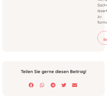
Sachv
leser
zu
formu
B
Teilen Sie gerne diesen Beitrag!