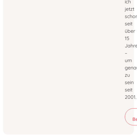
ich
jetzt
scho
seit
über
15
Jahr
–
um
gena
zu
sein
seit
2001.
B