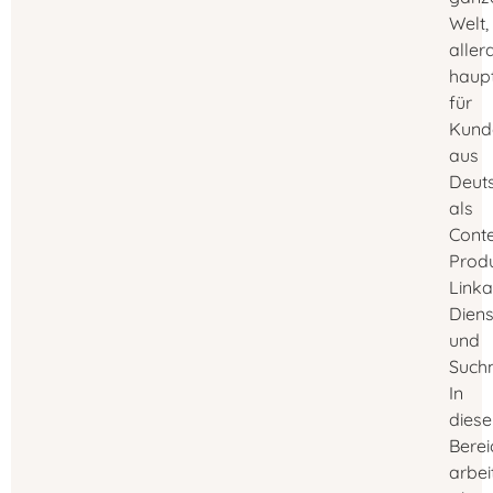
Welt,
aller
haupt
für
Kund
aus
Deuts
als
Conte
Produ
Link
Diens
und
Suchm
In
dies
Berei
arbei