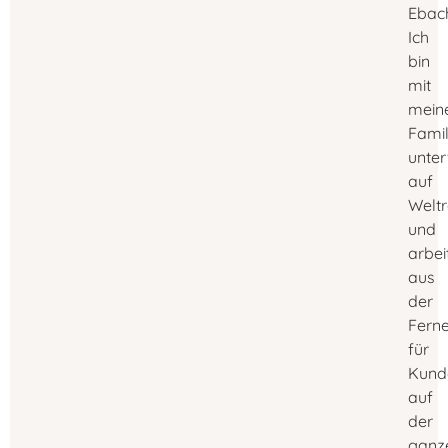
Ebac
Ich
bin
mit
mein
Famil
unte
auf
Weltr
und
arbei
aus
der
Fern
für
Kund
auf
der
ganz