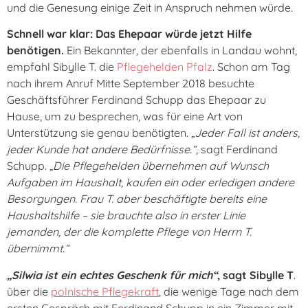
und die Genesung einige Zeit in Anspruch nehmen würde.
Schnell war klar: Das Ehepaar würde jetzt Hilfe
benötigen.
Ein Bekannter, der ebenfalls in Landau wohnt,
empfahl Sibylle T. die
Pflegehelden Pfalz
. Schon am Tag
nach ihrem Anruf Mitte September 2018 besuchte
Geschäftsführer Ferdinand Schupp das Ehepaar zu
Hause, um zu besprechen, was für eine Art von
Unterstützung sie genau benötigten.
„Jeder Fall ist anders,
jeder Kunde hat andere Bedürfnisse.“
, sagt Ferdinand
Schupp.
„Die Pflegehelden übernehmen auf Wunsch
Aufgaben im Haushalt, kaufen ein oder erledigen andere
Besorgungen. Frau T. aber beschäftigte bereits eine
Haushaltshilfe – sie brauchte also in erster Linie
jemanden, der die komplette Pflege von Herrn T.
übernimmt.“
„Silwia ist ein echtes Geschenk für mich“
, sagt Sibylle T
.
über die
polnische Pflegekraft
, die wenige Tage nach dem
ersten Gespräch mit Ferdinand Schupp in ein Zimmer mit