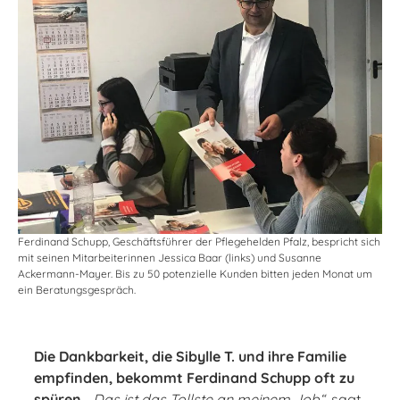
Ferdinand Schupp, Geschäftsführer der Pflegehelden Pfalz, bespricht sich
mit seinen Mitarbeiterinnen Jessica Baar (links) und Susanne
Ackermann-Mayer. Bis zu 50 potenzielle Kunden bitten jeden Monat um
ein Beratungsgespräch.
Die Dankbarkeit, die Sibylle T. und ihre Familie
empfinden, bekommt Ferdinand Schupp oft zu
spüren.
„Das ist das Tollste an meinem Job“
, sagt