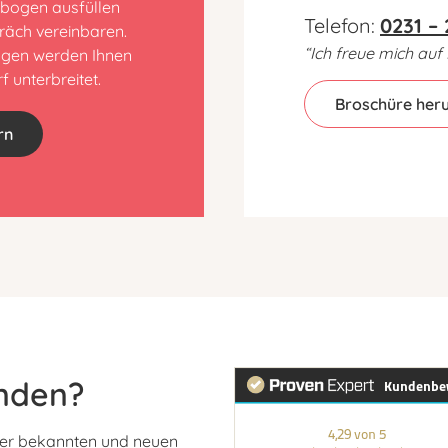
ebogen ausfüllen
Telefon:
0231 – 
räch vereinbaren.
“Ich freue mich auf 
ungen werden Ihnen
 unterbreitet.
Broschüre her
rn
nden?
rer bekannten und neuen