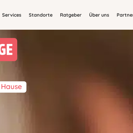
Services
Standorte
Ratgeber
Über uns
Partne
GE
u Hause