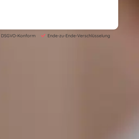
DSGVO-Konform
Ende-zu-Ende-Verschlüsselung