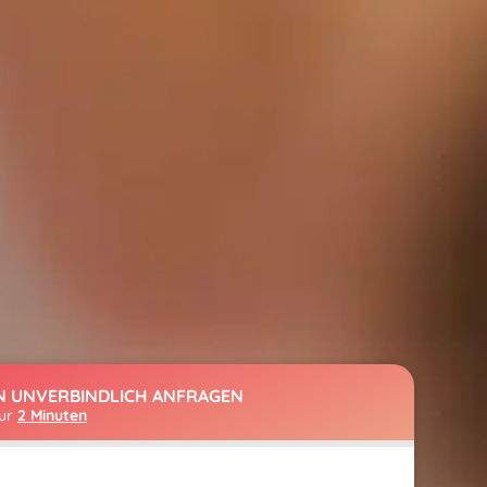
N UNVERBINDLICH ANFRAGEN
nur
2 Minuten