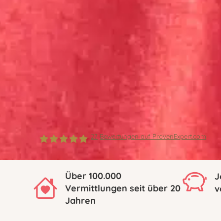
27
Bewertungen auf ProvenExpert.com
Pflegehelden München
Über 100.000
J
Vermittlungen seit über 20
v
|24 Stunden Pflege und
Jahren
Betreuung