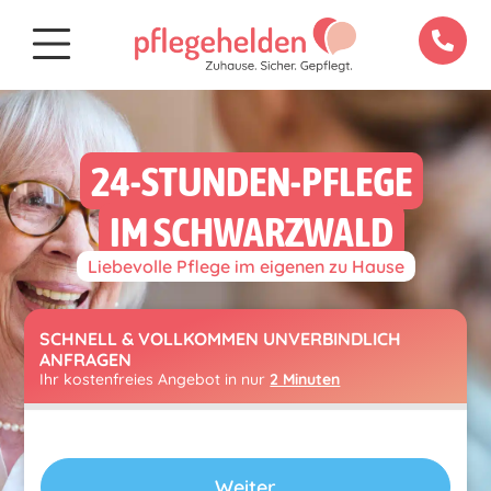
24-STUNDEN-PFLEGE
IM SCHWARZWALD
Liebevolle Pflege im eigenen zu Hause
SCHNELL & VOLLKOMMEN UNVERBINDLICH
ANFRAGEN
Ihr kostenfreies Angebot in nur
2 Minuten
Weiter