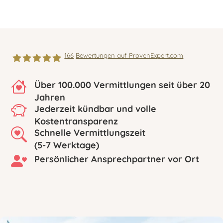
166
Bewertungen auf ProvenExpert.com
Über 100.000 Vermittlungen seit über 20
Pflegehelden
Jahren
Jederzeit kündbar und volle
Bodensee |Freiburg
Kostentransparenz
Schnelle Vermittlungszeit
|Lörrach |Offenburg
(5-7 Werktage)
Persönlicher Ansprechpartner vor Ort
|Rottweil |Schwarzwald
|Starnberg |24 Stunden
Pflege und Betreuung