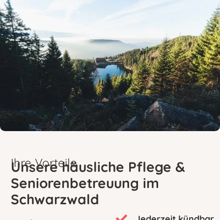
Ihre Vorteile
Unsere häusliche Pflege &
Seniorenbetreuung im
Schwarzwald
Jederzeit kündbar