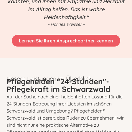
kannten, und ihnen mit Empathie und Herzblut
im Alltag helfen. Das ist wahre
Heldenhaftigkeit."
– Hannes Weisser –
Lernen Sie Ihren Ansprechpartner kennen
Unsere Leistungen im Überblick
Pflegehelden "24-Stunden"-
Pflegekraft im Schwarzwald
Auf der Suche nach einer heldenhaften Lösung für die
24-Stunden-Betreuung Ihrer Liebsten im schönen
Schwarzwald und Umgebung? Pflegehelden®
Schwarzwald ist bereit, das Ruder zu übernehmen! Wir
sind nicht nur eine praktische Alternative zu
Pflegeheimen, sondern Ihre persönlichen Helden, die