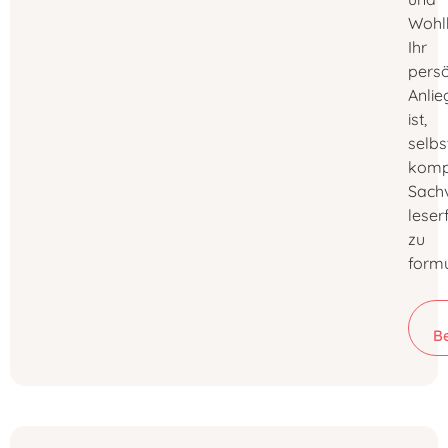
Wohl
Ihr
persö
Anlie
ist,
selbs
komp
Sachv
leser
zu
formu
B