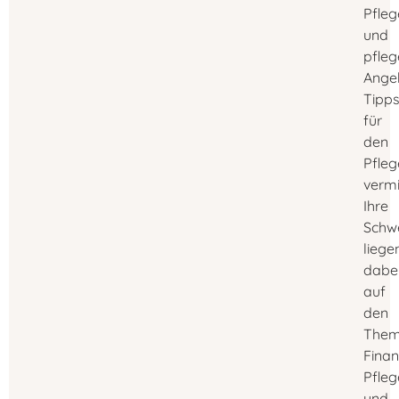
Pfleg
und
pfle
Ange
Tipp
für
den
Pfleg
vermi
Ihre
Schw
liege
dabe
auf
den
The
Finan
Pfle
und