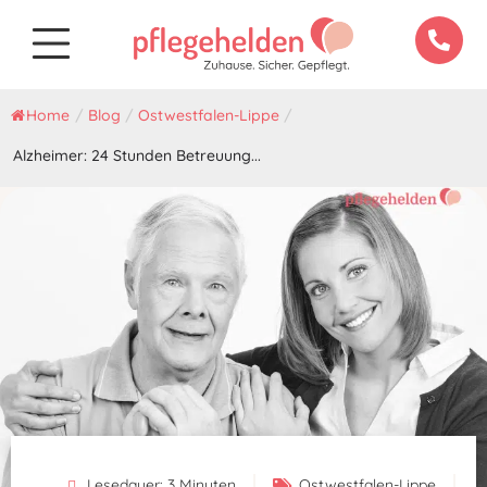
Home
/
Blog
/
Ostwestfalen-Lippe
/
Alzheimer: 24 Stunden Betreuung...
Lesedauer:
3
Minuten
Ostwestfalen-Lippe