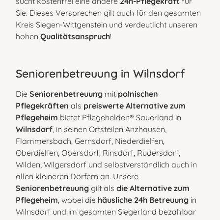
sucht kostenfrei eine andere
24h-Pflegekraft
für
Sie. Dieses Versprechen gilt auch für den gesamten
Kreis Siegen-Wittgenstein und verdeutlicht unseren
hohen
Qualitätsanspruch
!
Seniorenbetreuung in Wilnsdorf
Die
Seniorenbetreuung
mit
polnischen
Pflegekräften
als
preiswerte
Alternative zum
Pflegeheim
bietet Pflegehelden® Sauerland in
Wilnsdorf
, in seinen Ortsteilen Anzhausen,
Flammersbach, Gernsdorf, Niederdielfen,
Oberdielfen, Obersdorf, Rinsdorf, Rudersdorf,
Wilden, Wilgersdorf und selbstverständlich auch in
allen kleineren Dörfern an. Unsere
Seniorenbetreuung
gilt als
die
Alternative zum
Pflegeheim
, wobei die
häusliche 24h Betreuung
in
Wilnsdorf und im gesamten Siegerland bezahlbar