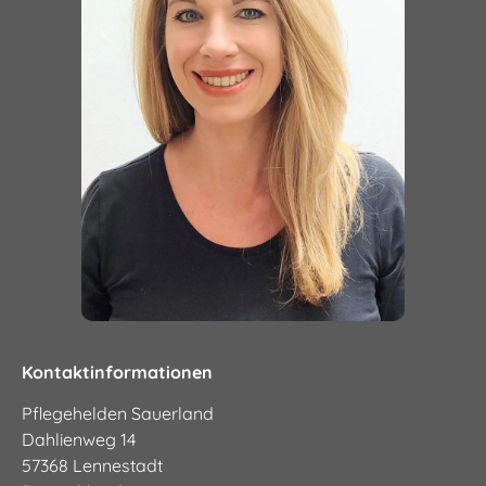
59872 Meschede
59846 Sundern (Sauerland)
59929 Brilon
57392 Schmallenberg
34431 Marsberg
59939 Olsberg
59955 Winterberg
59909 Bestwig
59889 Eslohe (Sauerland)
59964 Medebach
59969 Hallenberg
57537 Wissen
57518 Betzdorf
57520 Steinebach/ Sieg
57548 Kirchen (Sieg)
57555 Mudersbach
57562 Herdorf
57572 Niederfischbach
Kontaktinformationen
57567 Daaden
57580 Gebhardshain
Pflegehelden Sauerland
57584 Scheuerfeld
Dahlienweg 14
57587 Birken-Honigsessen
57368 Lennestadt
57581 Katzwinkel (Sieg)