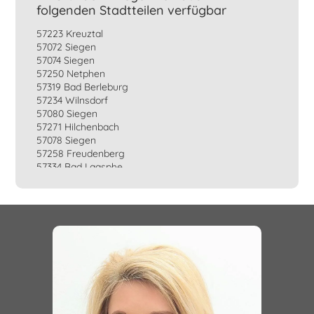
folgenden Stadtteilen verfügbar
57223 Kreuztal
57072 Siegen
57074 Siegen
57250 Netphen
57319 Bad Berleburg
57234 Wilnsdorf
57080 Siegen
57271 Hilchenbach
57078 Siegen
57258 Freudenberg
57334 Bad Laasphe
57299 Burbach
57290 Neunkirchen
57076 Siegen
57339 Erndtebrück
57368 Lennestadt
57462 Olpe
57439 Attendorn
57482 Wenden
57413 Finnentrop
57399 Kirchhundem
57489 Drolshagen