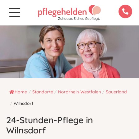
Home
/
Standorte
/
Nordrhein-Westfalen
/
Sauerland
/
Wilnsdorf
24-Stunden-Pflege in
Wilnsdorf