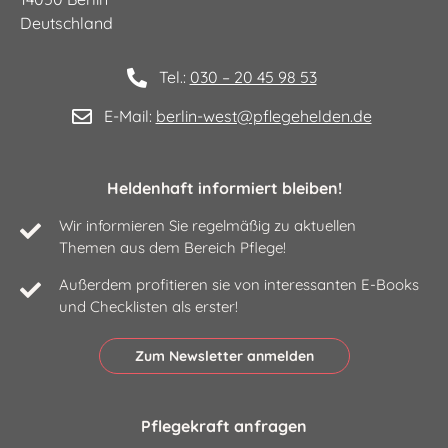
10963 Berlin
Deutschland
12165 Berlin
10553 Berlin
Tel.:
030 – 20 45 98 53
10785 Berlin
E-Mail:
berlin-west@pflegehelden.de
10435 Berlin
10787 Berlin
Heldenhaft informiert bleiben!
10783 Berlin
Wir informieren Sie regelmäßig zu aktuellen
10829 Berlin
Themen aus dem Bereich Pflege!
10827 Berlin
Außerdem profitieren sie von interessanten E-Books
12055 Berlin
und Checklisten als erster!
10719 Berlin
10119 Berlin
Zum Newsletter anmelden
10781 Berlin
12043 Berlin
Pflegekraft anfragen