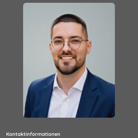
90599 Dietenhofen
91601 Dombühl
91725 Ehingen
91604 Flachslanden
91608 Geslau
91560 Heilsbronn
91567 Herrieden
91611 Lehrberg
91578 Leutershausen
91586 Lichtenau
91732 Merkendorf
91734 Mitteleschenbach
91564 Neuendettelsau
Kontaktinformationen
91616 Neusitz