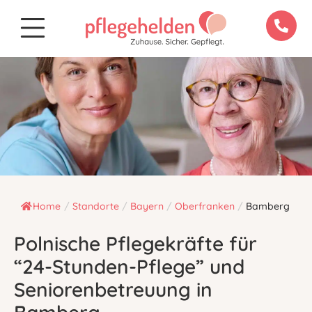
Home
/
Standorte
/
Bayern
/
Oberfranken
/
Bamberg
Polnische Pflegekräfte für
“24-Stunden-Pflege” und
Seniorenbetreuung in