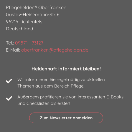
Pflegehelden® Oberfranken
91617 Oberdachstetten
Gustav-Heinemann-Str. 6
91620 Ohrenbach
96215 Lichtenfels
91737 Ornbau
Deutschland
91580 Petersaurach
Tel.:
09571 - 73127
91740 Röckingen
E-Mail:
oberfranken@pflegehelden.de
91622 Rügland
91623 Sachsen b. Ansbach
Heldenhaft informiert bleiben!
91628 Steinsfeld
Wir informieren Sie regelmäßig zu aktuellen
91743 Unterschwaningen
Themen aus dem Bereich Pflege!
91717 Wassertrüdingen
Außerdem profitieren sie von interessanten E-Books
91746 Weidenbach
und Checklisten als erster!
91629 Weihenzell
Zum Newsletter anmelden
91632 Wieseth
91635 Windelsbach