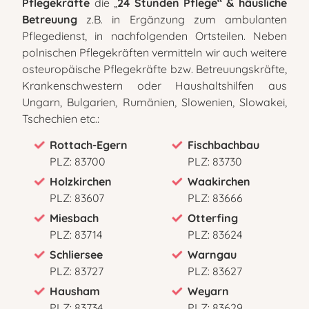
Pflegekräfte
die „
24 Stunden Pflege“ & häusliche
Betreuung
z.B. in Ergänzung zum ambulanten
Pflegedienst, in nachfolgenden Ortsteilen. Neben
polnischen Pflegekräften vermitteln wir auch weitere
osteuropäische Pflegekräfte bzw. Betreuungskräfte,
Krankenschwestern oder Haushaltshilfen aus
Ungarn, Bulgarien, Rumänien, Slowenien, Slowakei,
Tschechien etc.:
Rottach-Egern
Fischbachbau
PLZ: 83700
PLZ: 83730
Holzkirchen
Waakirchen
PLZ: 83607
PLZ: 83666
Miesbach
Otterfing
PLZ: 83714
PLZ: 83624
Schliersee
Warngau
PLZ: 83727
PLZ: 83627
Hausham
Weyarn
PLZ: 83734
PLZ: 83629