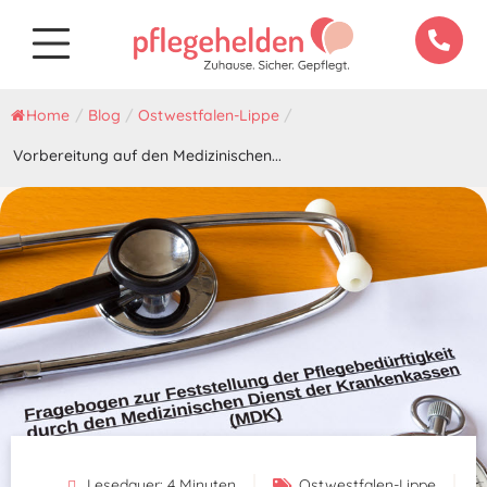
Home
/
Blog
/
Ostwestfalen-Lippe
/
Vorbereitung auf den Medizinischen...
Lesedauer:
4
Minuten
Ostwestfalen-Lippe